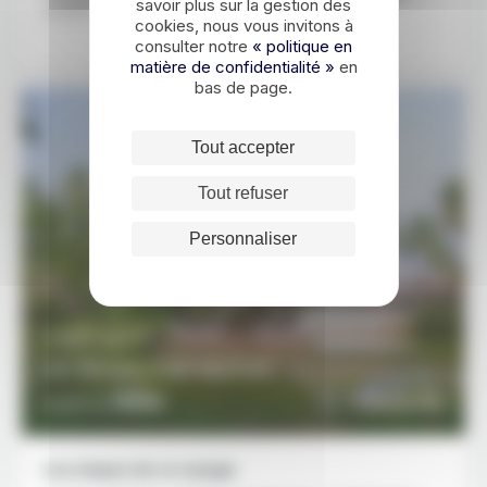
savoir plus sur la gestion des
Cochin
cookies, nous vous invitons à
consulter notre
« politique en
matière de confidentialité »
en
bas de page.
Tout accepter
Tout refuser
Personnaliser
9 JOURS / 8 NUITS
Le Kerala tout confort
1599€
DÉCOUVRIR
À partir de
Les étapes de ce voyage