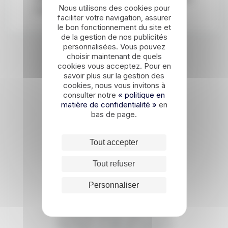
Nous utilisons des cookies pour
tropicale au Kerala
faciliter votre navigation, assurer
le bon fonctionnement du site et
de la gestion de nos publicités
personnalisées. Vous pouvez
choisir maintenant de quels
cookies vous acceptez. Pour en
savoir plus sur la gestion des
Les avis de nos
cookies, nous vous invitons à
consulter notre
« politique en
voyageurs
matière de confidentialité »
en
bas de page.
Tout accepter
Tout refuser
5/5
Personnaliser
Nous avons découvert l’Inde en 14
jours en compagnie de nos différents
guides et de notre excellent
conducteur de bus, Suta. Dans le
Tamil Nadu, la visite des temples a